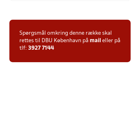
Spørgsmål omkring denne række skal
rettes til DBU København på
mail
eller på
tlf:
3927 7144