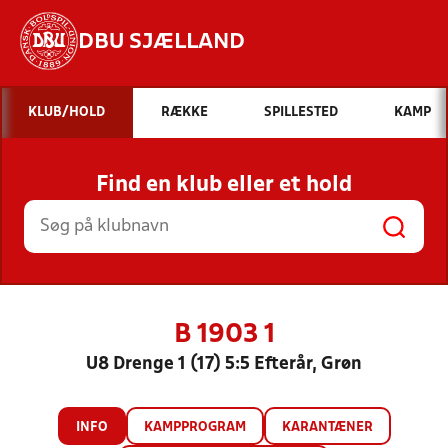
DBU SJÆLLAND
Hvad vil du søge efter?
KLUB/HOLD
RÆKKE
SPILLESTED
KAMP
INDHOLD OG NYHEDER
Find en klub eller et hold
STILLINGER, RESULTATER, KLUBBER OG
HOLD
B 1903 1
U8 Drenge 1 (17) 5:5 Efterår, Grøn
INFO
KAMPPROGRAM
KARANTÆNER