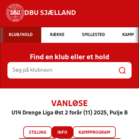
DBU SJÆLLAND
Hvad vil du søge efter?
KLUB/HOLD
RÆKKE
SPILLESTED
KAMP
INDHOLD OG NYHEDER
Find en klub eller et hold
STILLINGER, RESULTATER, KLUBBER OG
HOLD
VANLØSE
U14 Drenge Liga Øst 2 forår (11) 2025, Pulje B
STILLING
INFO
KAMPPROGRAM