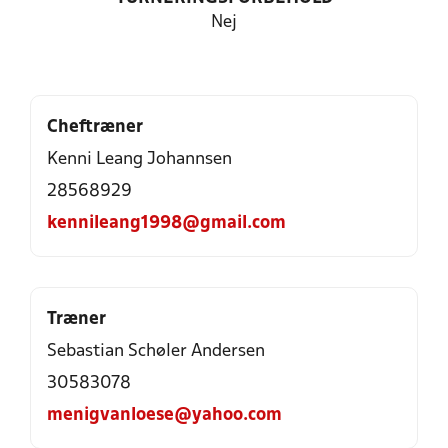
Nej
Cheftræner
Kenni Leang Johannsen
28568929
kennileang1998@gmail.com
Træner
Sebastian Schøler Andersen
30583078
menigvanloese@yahoo.com