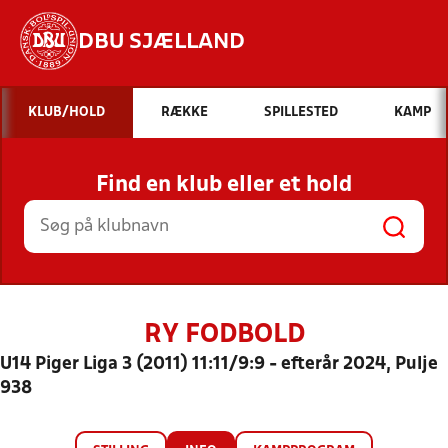
DBU SJÆLLAND
Hvad vil du søge efter?
KLUB/HOLD
RÆKKE
SPILLESTED
KAMP
INDHOLD OG NYHEDER
Find en klub eller et hold
STILLINGER, RESULTATER, KLUBBER OG
HOLD
RY FODBOLD
U14 Piger Liga 3 (2011) 11:11/9:9 - efterår 2024, Pulje
938