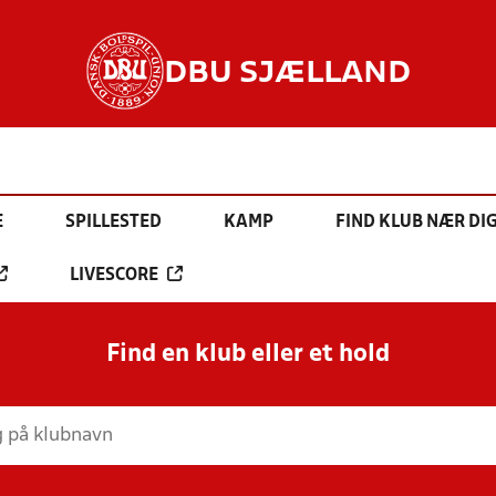
DBU SJÆLLAND
E
SPILLESTED
KAMP
FIND KLUB NÆR DI
LIVESCORE
Find en klub eller et hold