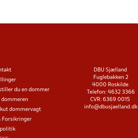
ntakt
DBU Sjælland
Fuglebakken 2
llinger
4000 Roskilde
stiller du en dommer
Telefon: 4632 3366
d dommeren
CVR: 6369 0015
info@dbusjaelland.dk
Akut dommervagt
 Forsikringer
politik