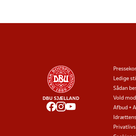
Presseko
Ledige sti
Sådan be
Vold mo
DBU SJÆLLAND
Afbud + 
Idrættens
Privatlivs