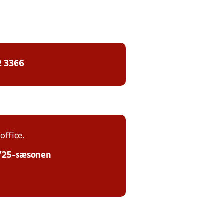
2 3366
office.
24/25-sæsonen