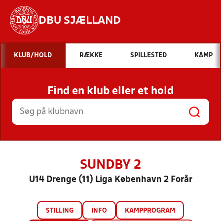
DBU SJÆLLAND
Hvad vil du søge efter?
KLUB/HOLD
RÆKKE
SPILLESTED
KAMP
INDHOLD OG NYHEDER
Find en klub eller et hold
STILLINGER, RESULTATER, KLUBBER OG
HOLD
SUNDBY 2
U14 Drenge (11) Liga København 2 Forår
STILLING
INFO
KAMPPROGRAM