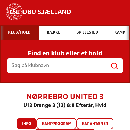
DBU SJÆLLAND
Hvad vil du søge efter?
KLUB/HOLD
RÆKKE
SPILLESTED
KAMP
INDHOLD OG NYHEDER
Find en klub eller et hold
STILLINGER, RESULTATER, KLUBBER OG
HOLD
NØRREBRO UNITED 3
U12 Drenge 3 (13) 8:8 Efterår, Hvid
INFO
KAMPPROGRAM
KARANTÆNER