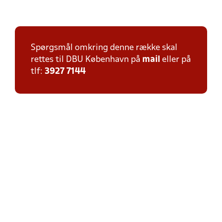
Spørgsmål omkring denne række skal
rettes til DBU København på
mail
eller på
tlf:
3927 7144