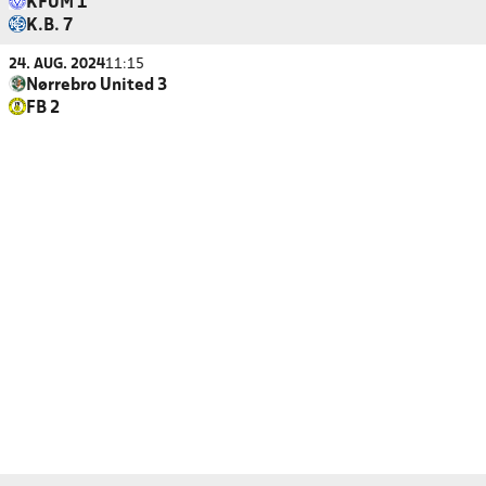
KFUM 1
K.B. 7
24. AUG. 2024
11:15
Nørrebro United 3
FB 2