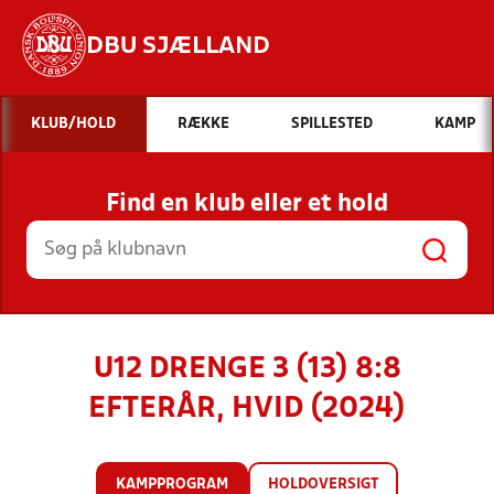
DBU SJÆLLAND
Hvad vil du søge efter?
KLUB/HOLD
RÆKKE
SPILLESTED
KAMP
INDHOLD OG NYHEDER
Find en klub eller et hold
STILLINGER, RESULTATER, KLUBBER OG
HOLD
U12 DRENGE 3 (13) 8:8
EFTERÅR, HVID (2024)
KAMPPROGRAM
HOLDOVERSIGT