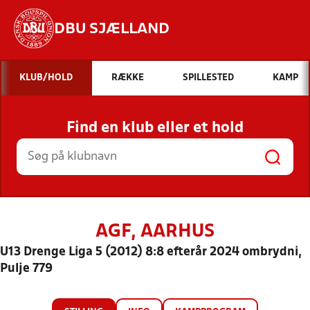
DBU SJÆLLAND
Hvad vil du søge efter?
KLUB/HOLD
RÆKKE
SPILLESTED
KAMP
INDHOLD OG NYHEDER
Find en klub eller et hold
STILLINGER, RESULTATER, KLUBBER OG
HOLD
AGF, AARHUS
U13 Drenge Liga 5 (2012) 8:8 efterår 2024 ombrydni,
Pulje 779