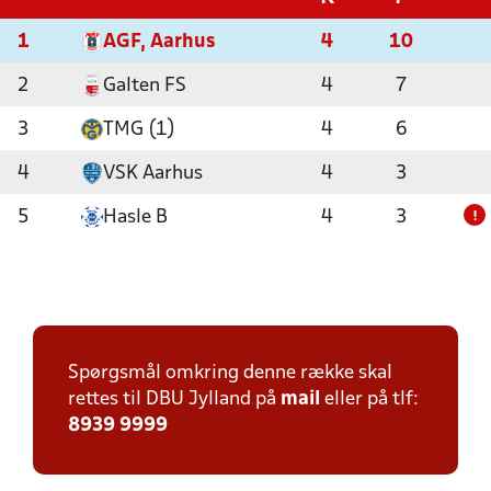
1
AGF, Aarhus
4
10
2
Galten FS
4
7
3
TMG (1)
4
6
4
VSK Aarhus
4
3
5
Hasle B
4
3
!
Spørgsmål omkring denne række skal
rettes til DBU Jylland på
mail
eller på tlf:
8939 9999