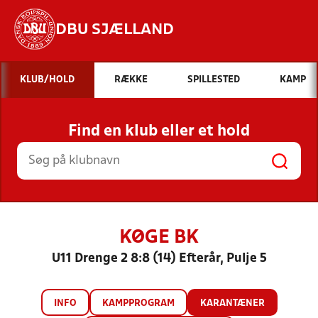
DBU SJÆLLAND
Hvad vil du søge efter?
KLUB/HOLD
RÆKKE
SPILLESTED
KAMP
INDHOLD OG NYHEDER
Find en klub eller et hold
STILLINGER, RESULTATER, KLUBBER OG
HOLD
KØGE BK
U11 Drenge 2 8:8 (14) Efterår, Pulje 5
INFO
KAMPPROGRAM
KARANTÆNER