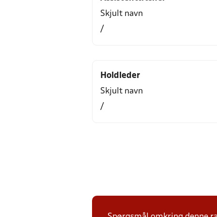
Skjult navn
/
Holdleder
Skjult navn
/
Spørgsmål omkring denne ræ