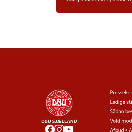
Presseko
Ledige sti
Sådan be
Vold mo
DBU SJÆLLAND
Afbud + 