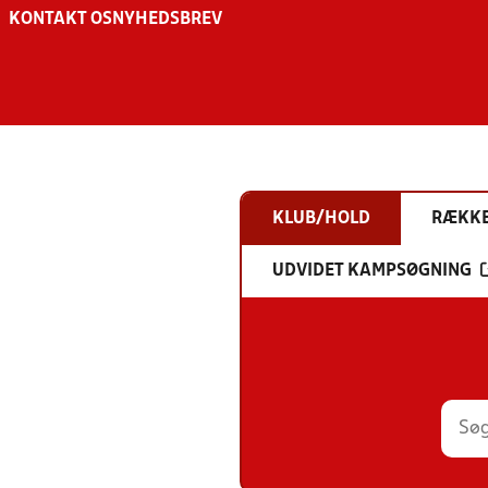
KONTAKT OS
NYHEDSBREV
KLUB/HOLD
RÆKK
UDVIDET KAMPSØGNING