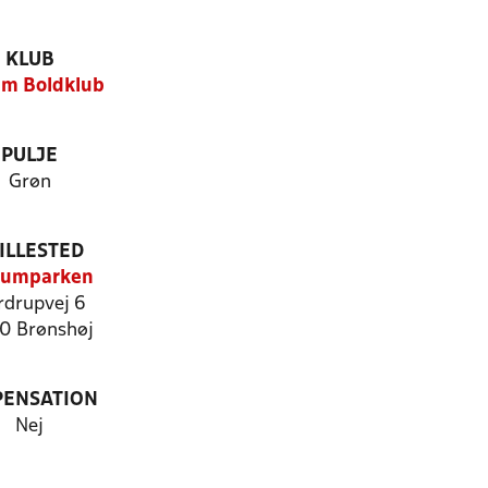
KLUB
m Boldklub
PULJE
Grøn
ILLESTED
sumparken
rdrupvej 6
0 Brønshøj
PENSATION
Nej