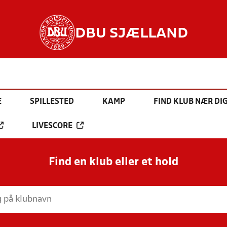
DBU SJÆLLAND
E
SPILLESTED
KAMP
FIND KLUB NÆR DI
LIVESCORE
Find en klub eller et hold