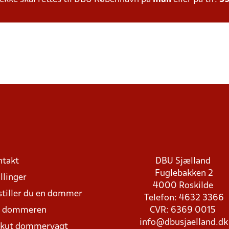
ntakt
DBU Sjælland
Fuglebakken 2
llinger
4000 Roskilde
stiller du en dommer
Telefon: 4632 3366
d dommeren
CVR: 6369 0015
info@dbusjaelland.dk
Akut dommervagt