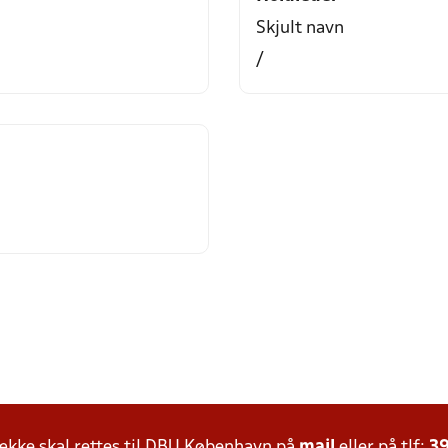
Skjult navn
/
kke skal rettes til DBU København på
mail
eller på tlf:
39