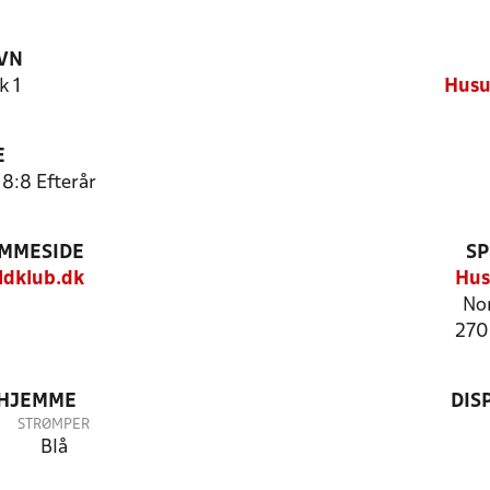
VN
k 1
Husu
E
 8:8 Efterår
EMMESIDE
SP
dklub.dk
Hu
No
270
 HJEMME
DIS
STRØMPER
Blå