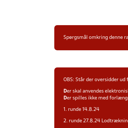
Spørgsmål omkring denne ræk
OBS: Står der oversidder ud
D
er skal anvendes elektronis
D
er spilles ikke med forlænge
1. runde 14.8.24
2. runde 27.8.24 Lodtræknin