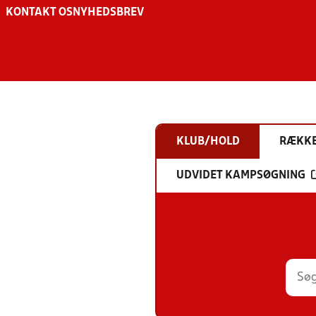
KONTAKT OS
NYHEDSBREV
KLUB/HOLD
RÆKK
UDVIDET KAMPSØGNING