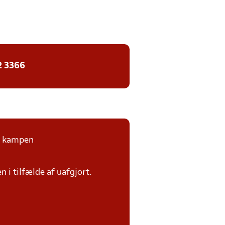
2 3366
på kampen
n i tilfælde af uafgjort.