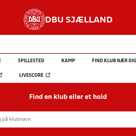
DBU SJÆLLAND
E
SPILLESTED
KAMP
FIND KLUB NÆR DI
LIVESCORE
Find en klub eller et hold