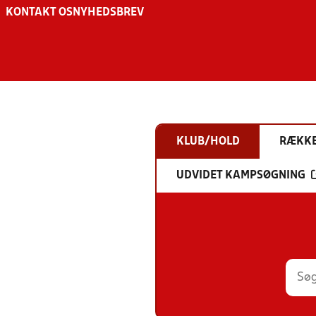
KONTAKT OS
NYHEDSBREV
KLUB/HOLD
RÆKK
UDVIDET KAMPSØGNING