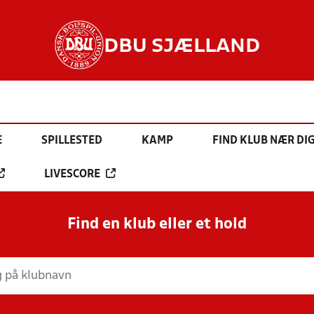
DBU SJÆLLAND
E
SPILLESTED
KAMP
FIND KLUB NÆR DI
LIVESCORE
Find en klub eller et hold