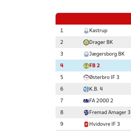
1
Kastrup
2
Dragør BK
3
Jægersborg BK
4
FB 2
5
Østerbro IF 3
6
K.B. 4
7
FA 2000 2
8
Fremad Amager 3
9
Hvidovre IF 3