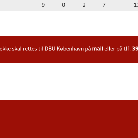
9
0
2
7
1
kke skal rettes til DBU København på
mail
eller på tlf:
39