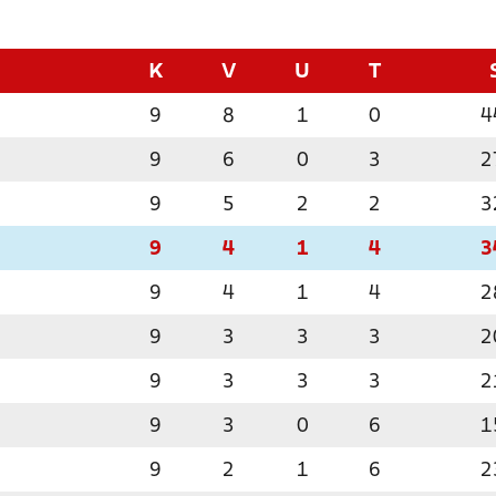
K
V
U
T
9
8
1
0
4
9
6
0
3
2
9
5
2
2
3
9
4
1
4
3
9
4
1
4
2
9
3
3
3
2
9
3
3
3
2
9
3
0
6
1
9
2
1
6
2