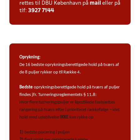
rettes til DBU København på
mail
eller på
tlf:
3927 7144
Oprykning
:
De 16 bedste oprykningsberettigede hold på tværs af
de 8 puljer rykker op til Række 4.
Bedste
oprykningsberettigede hold på tværs af puljer
findes jfr. Turneringsreglementets § 11.8:
Hvor flere turneringspuljer er ligestillede fastsættes
rangering på tværs efter i prioriteret rækkefølge – idet
hold med udeblivelse
IKKE
kan rykke op
1)
bedste placering i puljen
2)
flest point per registrerede kampe