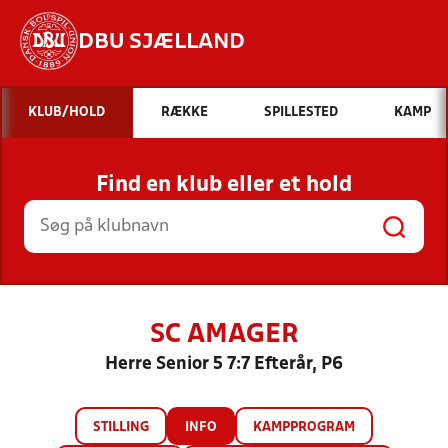
DBU SJÆLLAND
Hvad vil du søge efter?
KLUB/HOLD
RÆKKE
SPILLESTED
KAMP
INDHOLD OG NYHEDER
Find en klub eller et hold
STILLINGER, RESULTATER, KLUBBER OG
HOLD
SC AMAGER
Herre Senior 5 7:7 Efterår, P6
STILLING
INFO
KAMPPROGRAM