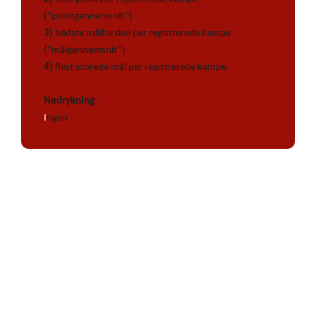
(”pointgennemsnit”)
3)
bedste målforskel per registrerede kampe
(”målgennemsnit”)
4)
flest scorede mål per registrerede kampe.
Nedrykning
:
I
ngen