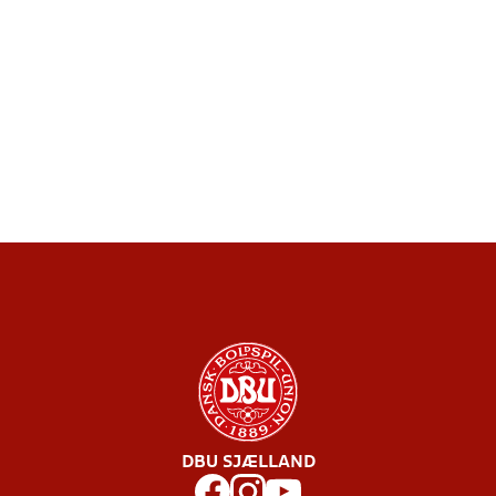
DBU SJÆLLAND