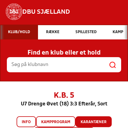
DBU SJÆLLAND
Hvad vil du søge efter?
KLUB/HOLD
RÆKKE
SPILLESTED
KAMP
INDHOLD OG NYHEDER
Find en klub eller et hold
STILLINGER, RESULTATER, KLUBBER OG
HOLD
K.B. 5
U7 Drenge Øvet (18) 3:3 Efterår, Sort
INFO
KAMPPROGRAM
KARANTÆNER