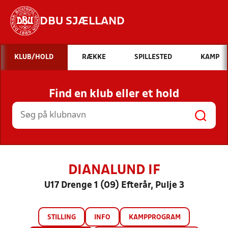
DBU SJÆLLAND
Hvad vil du søge efter?
KLUB/HOLD
RÆKKE
SPILLESTED
KAMP
INDHOLD OG NYHEDER
Find en klub eller et hold
STILLINGER, RESULTATER, KLUBBER OG
HOLD
DIANALUND IF
U17 Drenge 1 (09) Efterår, Pulje 3
STILLING
INFO
KAMPPROGRAM