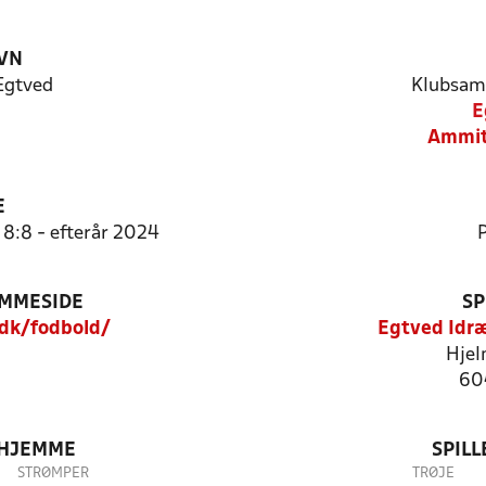
VN
Egtved
Klubsam
E
Ammit
E
 8:8 - efterår 2024
P
EMMESIDE
SP
dk/fodbold/
Egtved Idræ
Hjel
60
 HJEMME
SPIL
STRØMPER
TRØJE