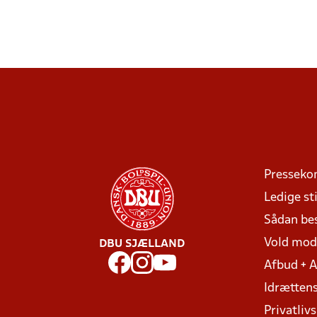
Presseko
Ledige sti
Sådan be
Vold mo
DBU SJÆLLAND
Afbud + 
Idrættens
Privatlivs