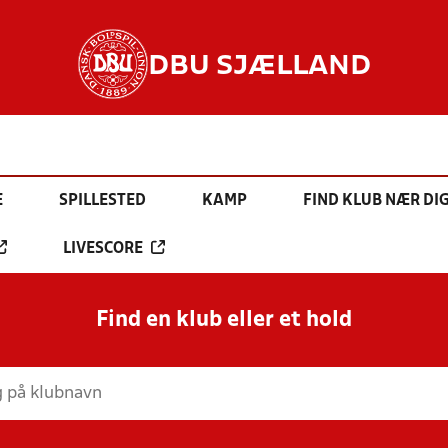
DBU SJÆLLAND
E
SPILLESTED
KAMP
FIND KLUB NÆR DI
LIVESCORE
Find en klub eller et hold