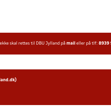
ke skal rettes til DBU Jylland på
mail
eller på tlf:
8939
land.dk)