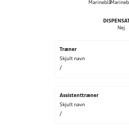
Marineblå
Marineb
DISPENSA
Nej
Træner
Skjult navn
/
Assistenttræner
Skjult navn
/