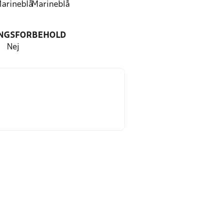
arineblå
Marineblå
NGSFORBEHOLD
Nej