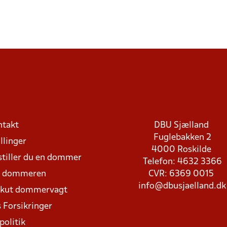
ntakt
DBU Sjælland
Fuglebakken 2
llinger
4000 Roskilde
stiller du en dommer
Telefon: 4632 3366
d dommeren
CVR: 6369 0015
info@dbusjaelland.dk
Akut dommervagt
 Forsikringer
politik