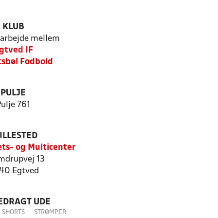
KLUB
arbejde mellem
gtved IF
sbøl Fodbold
PULJE
ulje 761
ILLESTED
ts- og Multicenter
mdrupvej 13
40 Egtved
LEDRAGT UDE
SHORTS
STRØMPER