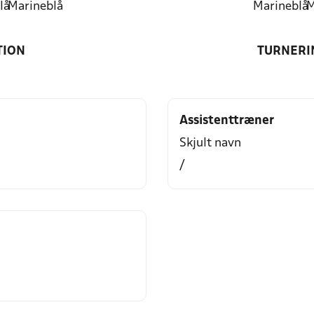
lå
Marineblå
Marineblå
M
TION
TURNERI
Assistenttræner
Skjult navn
/