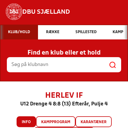
DBU SJÆLLAND
Hvad vil du søge efter?
KLUB/HOLD
RÆKKE
SPILLESTED
KAMP
INDHOLD OG NYHEDER
Find en klub eller et hold
STILLINGER, RESULTATER, KLUBBER OG
HOLD
HERLEV IF
U12 Drenge 4 8:8 (13) Efterår, Pulje 4
INFO
KAMPPROGRAM
KARANTÆNER