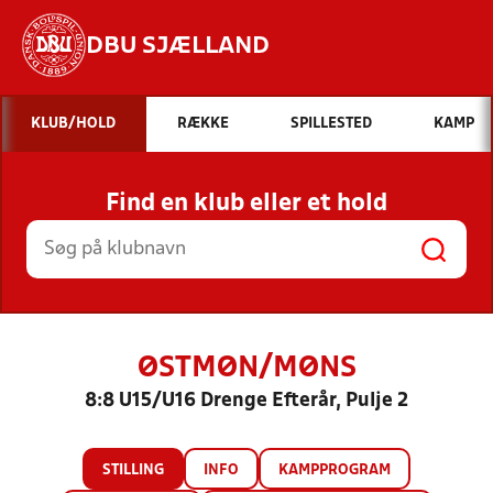
DBU SJÆLLAND
Hvad vil du søge efter?
KLUB/HOLD
RÆKKE
SPILLESTED
KAMP
INDHOLD OG NYHEDER
Find en klub eller et hold
STILLINGER, RESULTATER, KLUBBER OG
HOLD
ØSTMØN/MØNS
8:8 U15/U16 Drenge Efterår, Pulje 2
STILLING
INFO
KAMPPROGRAM