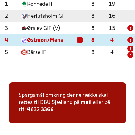
1
Rønnede IF
8
19
2
Herlufsholm GF
8
16
3
Ørslev GIF (V)
8
15
!
4
Østmøn/Møns
8
4
i
!
!
5
Bårse IF
8
4
!
Spørgsmål omkring denne række skal
rettes til DBU Sjælland på
mail
eller på
tlf:
4632 3366