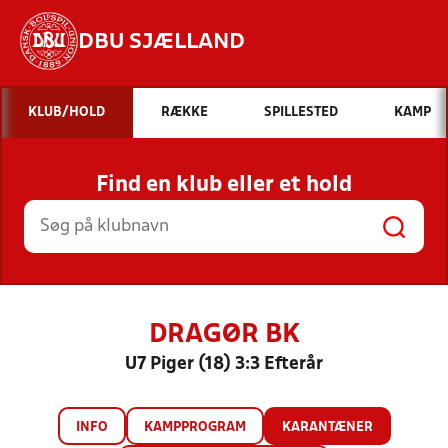
DBU SJÆLLAND
Hvad vil du søge efter?
KLUB/HOLD
RÆKKE
SPILLESTED
KAMP
INDHOLD OG NYHEDER
Find en klub eller et hold
STILLINGER, RESULTATER, KLUBBER OG
HOLD
DRAGØR BK
U7 Piger (18) 3:3 Efterår
INFO
KAMPPROGRAM
KARANTÆNER