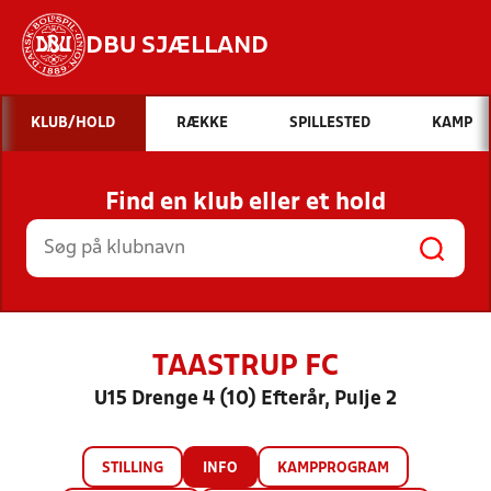
DBU SJÆLLAND
Hvad vil du søge efter?
KLUB/HOLD
RÆKKE
SPILLESTED
KAMP
INDHOLD OG NYHEDER
Find en klub eller et hold
STILLINGER, RESULTATER, KLUBBER OG
HOLD
TAASTRUP FC
U15 Drenge 4 (10) Efterår, Pulje 2
STILLING
INFO
KAMPPROGRAM