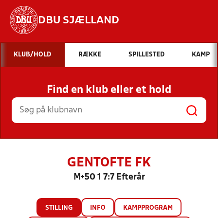
DBU SJÆLLAND
Hvad vil du søge efter?
KLUB/HOLD
RÆKKE
SPILLESTED
KAMP
INDHOLD OG NYHEDER
Find en klub eller et hold
STILLINGER, RESULTATER, KLUBBER OG
HOLD
GENTOFTE FK
M+50 1 7:7 Efterår
STILLING
INFO
KAMPPROGRAM