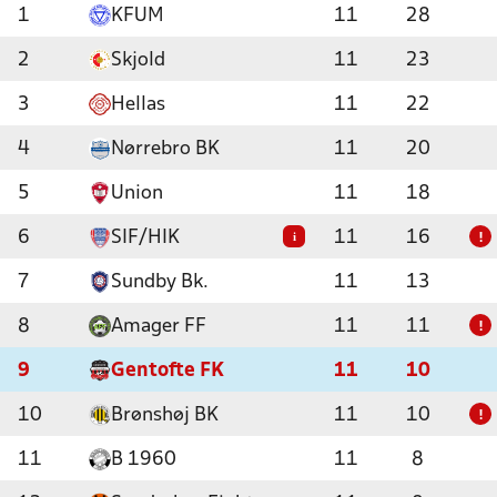
1
KFUM
11
28
2
Skjold
11
23
3
Hellas
11
22
4
Nørrebro BK
11
20
5
Union
11
18
6
SIF/HIK
11
16
i
!
7
Sundby Bk.
11
13
8
Amager FF
11
11
!
9
Gentofte FK
11
10
10
Brønshøj BK
11
10
!
11
B 1960
11
8