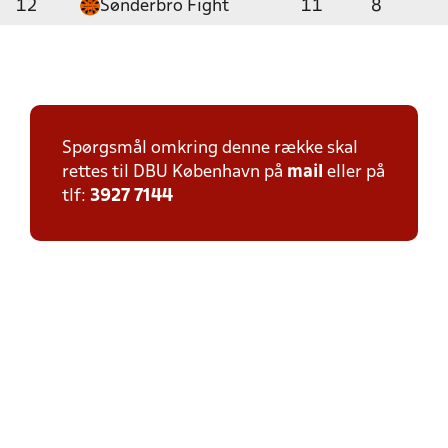
12
Sønderbro Fight
11
8
Spørgsmål omkring denne række skal
rettes til DBU København på
mail
eller på
tlf:
3927 7144