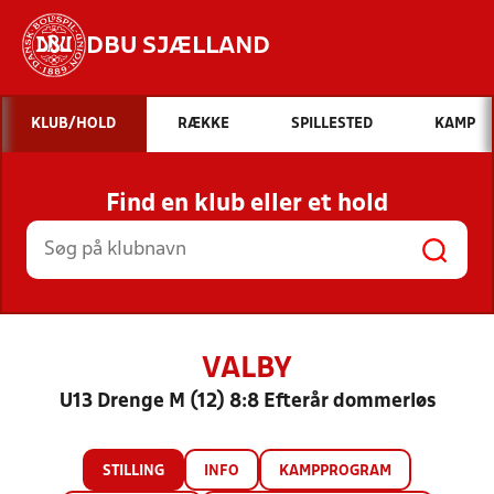
DBU SJÆLLAND
Hvad vil du søge efter?
KLUB/HOLD
RÆKKE
SPILLESTED
KAMP
INDHOLD OG NYHEDER
Find en klub eller et hold
STILLINGER, RESULTATER, KLUBBER OG
HOLD
VALBY
U13 Drenge M (12) 8:8 Efterår dommerløs
STILLING
INFO
KAMPPROGRAM