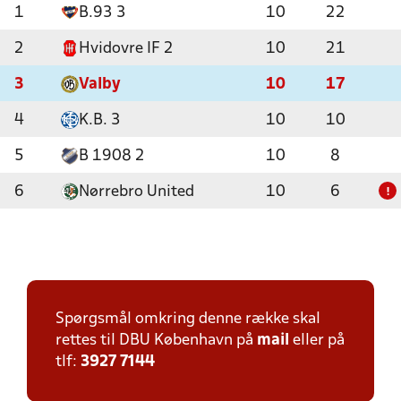
1
B.93 3
10
22
2
Hvidovre IF 2
10
21
3
Valby
10
17
4
K.B. 3
10
10
5
B 1908 2
10
8
6
Nørrebro United
10
6
!
Spørgsmål omkring denne række skal
rettes til DBU København på
mail
eller på
tlf:
3927 7144