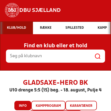
DBU SJÆLLAND
Hvad vil du søge efter?
KLUB/HOLD
RÆKKE
SPILLESTED
KAMP
INDHOLD OG NYHEDER
Find en klub eller et hold
STILLINGER, RESULTATER, KLUBBER OG
HOLD
GLADSAXE-HERO BK
U10 drenge 5:5 (15) beg. - 18. august, Pulje 4
INFO
KAMPPROGRAM
KARANTÆNER