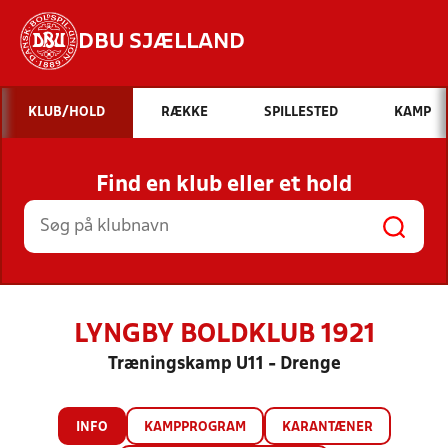
DBU SJÆLLAND
Hvad vil du søge efter?
KLUB/HOLD
RÆKKE
SPILLESTED
KAMP
INDHOLD OG NYHEDER
Find en klub eller et hold
STILLINGER, RESULTATER, KLUBBER OG
HOLD
LYNGBY BOLDKLUB 1921
Træningskamp U11 - Drenge
INFO
KAMPPROGRAM
KARANTÆNER