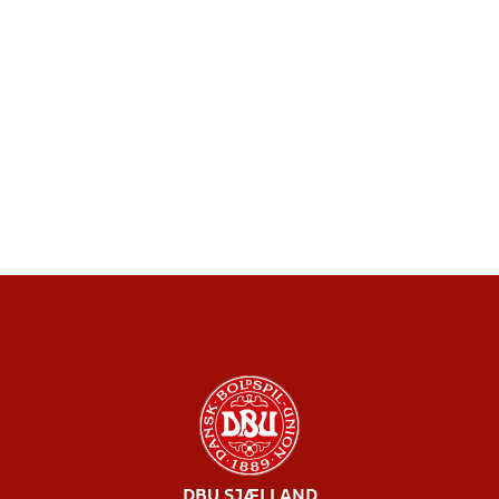
DBU SJÆLLAND