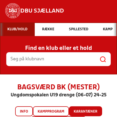
DBU SJÆLLAND
Hvad vil du søge efter?
KLUB/HOLD
RÆKKE
SPILLESTED
KAMP
INDHOLD OG NYHEDER
Find en klub eller et hold
STILLINGER, RESULTATER, KLUBBER OG
HOLD
BAGSVÆRD BK (MESTER)
Ungdomspokalen U19 drenge (06-07) 24-25
INFO
KAMPPROGRAM
KARANTÆNER