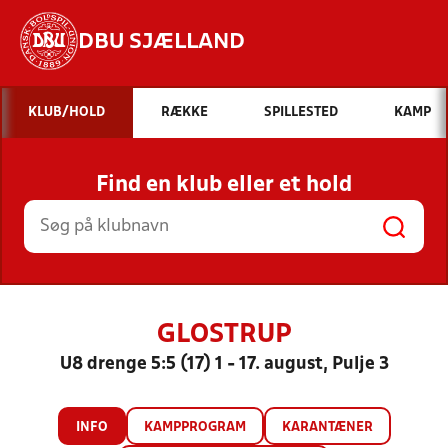
DBU SJÆLLAND
Hvad vil du søge efter?
KLUB/HOLD
RÆKKE
SPILLESTED
KAMP
INDHOLD OG NYHEDER
Find en klub eller et hold
STILLINGER, RESULTATER, KLUBBER OG
HOLD
GLOSTRUP
U8 drenge 5:5 (17) 1 - 17. august, Pulje 3
INFO
KAMPPROGRAM
KARANTÆNER