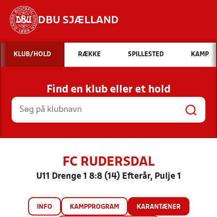
DBU SJÆLLAND
Hvad vil du søge efter?
KLUB/HOLD
RÆKKE
SPILLESTED
KAMP
INDHOLD OG NYHEDER
Find en klub eller et hold
STILLINGER, RESULTATER, KLUBBER OG
HOLD
FC RUDERSDAL
U11 Drenge 1 8:8 (14) Efterår, Pulje 1
INFO
KAMPPROGRAM
KARANTÆNER