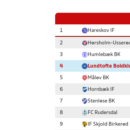
1
Hareskov IF
2
Hørsholm-Usserød
3
Humlebæk BK
4
Lundtofte Boldkl
5
Måløv BK
6
Hornbæk IF
7
Stenløse BK
8
FC Rudersdal
9
IF Skjold Birkerød