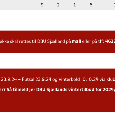
9
2
1
6
ke skal rettes til DBU Sjælland på
mail
eller på tlf:
463
23.9.24 – Futsal 23.9.24 og Vinterbold 10.10.24 via klub
inter? Så tilmeld jer DBU Sjællands vintertilbud for 20