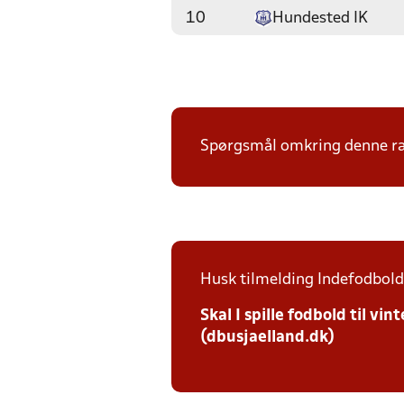
10
Hundested IK
Spørgsmål omkring denne ræk
Husk tilmelding Indefodbold 
Skal I spille fodbold til v
(dbusjaelland.dk)