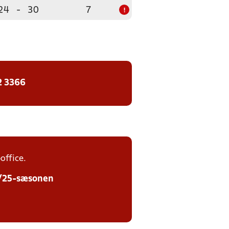
24
-
30
7
!
2 3366
office.
24/25-sæsonen