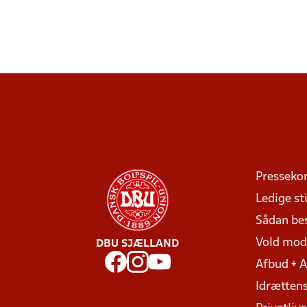
Presseko
Ledige sti
Sådan be
Vold mo
DBU SJÆLLAND
Afbud + 
Idrættens