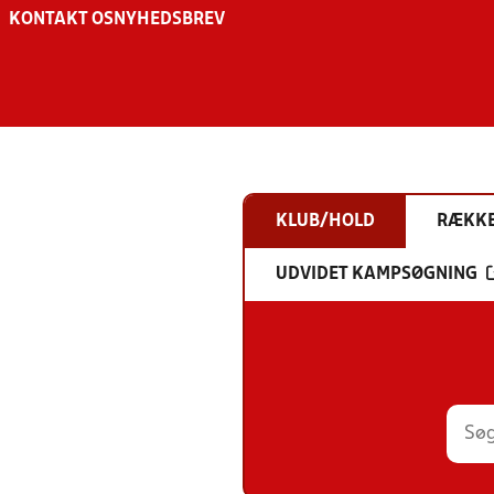
KONTAKT OS
NYHEDSBREV
KLUB/HOLD
RÆKK
UDVIDET KAMPSØGNING