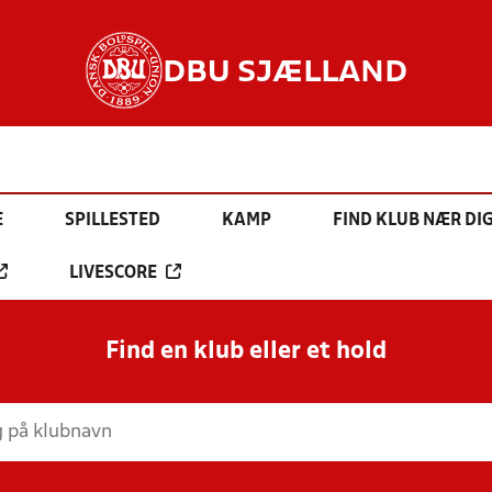
DBU SJÆLLAND
E
SPILLESTED
KAMP
FIND KLUB NÆR DI
LIVESCORE
Find en klub eller et hold