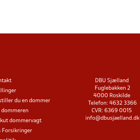
ntakt
DBU Sjælland
Fuglebakken 2
llinger
4000 Roskilde
stiller du en dommer
Telefon: 4632 3366
d dommeren
CVR: 6369 0015
info@dbusjaelland.dk
Akut dommervagt
 Forsikringer