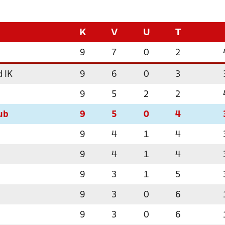
K
V
U
T
9
7
0
2
 IK
9
6
0
3
9
5
2
2
ub
9
5
0
4
9
4
1
4
9
4
1
4
9
3
1
5
9
3
0
6
9
3
0
6