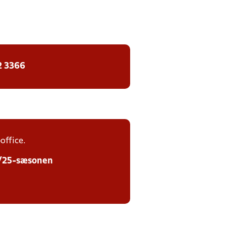
2 3366
office.
24/25-sæsonen