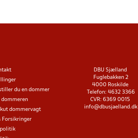
ntakt
DBU Sjælland
Fuglebakken 2
llinger
4000 Roskilde
stiller du en dommer
Telefon: 4632 3366
d dommeren
CVR: 6369 0015
info@dbusjaelland.dk
Akut dommervagt
 Forsikringer
politik