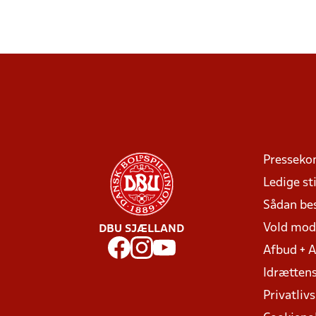
Presseko
Ledige sti
Sådan be
Vold mo
DBU SJÆLLAND
Afbud + 
Idrættens
Privatlivs