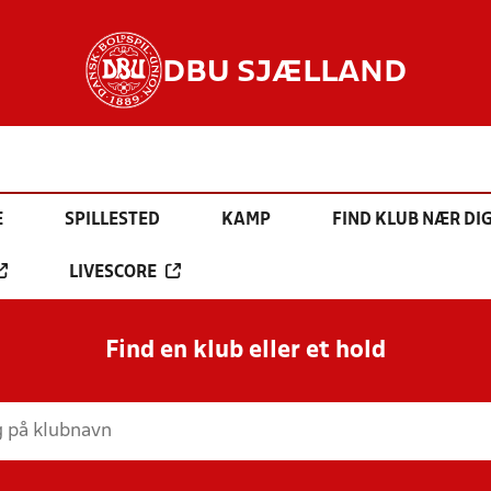
DBU SJÆLLAND
E
SPILLESTED
KAMP
FIND KLUB NÆR DI
LIVESCORE
Find en klub eller et hold