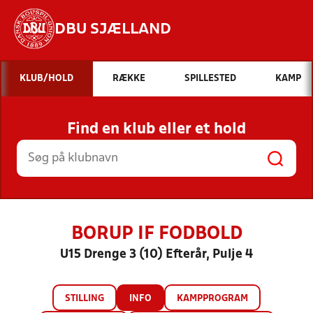
DBU SJÆLLAND
Hvad vil du søge efter?
KLUB/HOLD
RÆKKE
SPILLESTED
KAMP
INDHOLD OG NYHEDER
Find en klub eller et hold
STILLINGER, RESULTATER, KLUBBER OG
HOLD
BORUP IF FODBOLD
U15 Drenge 3 (10) Efterår, Pulje 4
STILLING
INFO
KAMPPROGRAM