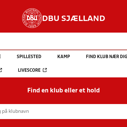
DBU SJÆLLAND
E
SPILLESTED
KAMP
FIND KLUB NÆR DI
LIVESCORE
Find en klub eller et hold