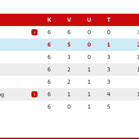
K
V
U
T
6
6
0
0
i
6
5
0
1
6
3
0
3
6
2
1
3
6
2
1
3
ng
6
1
1
4
i
6
0
1
5