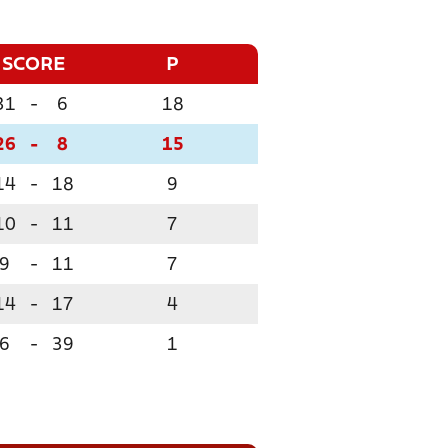
SCORE
P
31
-
6
18
26
-
8
15
14
-
18
9
10
-
11
7
9
-
11
7
14
-
17
4
6
-
39
1