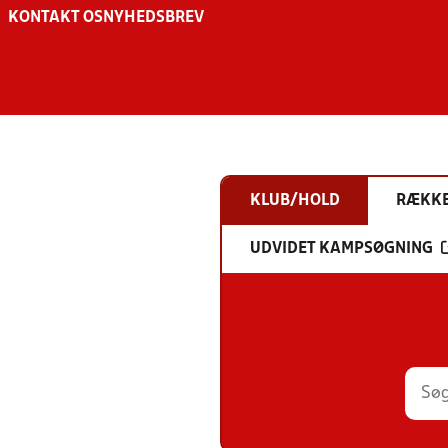
KONTAKT OS
NYHEDSBREV
KLUB/HOLD
RÆKK
UDVIDET KAMPSØGNING