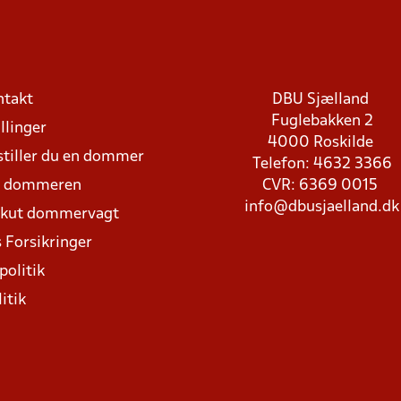
ntakt
DBU Sjælland
Fuglebakken 2
llinger
4000 Roskilde
stiller du en dommer
Telefon: 4632 3366
d dommeren
CVR: 6369 0015
info@dbusjaelland.dk
Akut dommervagt
 Forsikringer
politik
itik