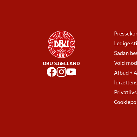
Presseko
Ledige sti
Sådan be
Vold mo
DBU SJÆLLAND
Afbud + 
Idrættens
Privatlivs
Cookiepol