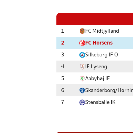
1
FC Midtjylland
2
FC Horsens
3
Silkeborg IF Q
4
IF Lyseng
5
Aabyhøj IF
6
Skanderborg/Hørni
7
Stensballe IK