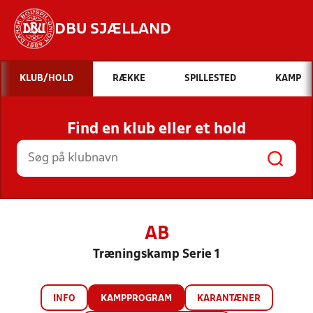
DBU SJÆLLAND
Hvad vil du søge efter?
KLUB/HOLD
RÆKKE
SPILLESTED
KAMP
INDHOLD OG NYHEDER
Find en klub eller et hold
STILLINGER, RESULTATER, KLUBBER OG
HOLD
AB
Træningskamp Serie 1
INFO
KAMPPROGRAM
KARANTÆNER