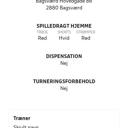
Bagsværd Hovedgade 86
2880 Bagsværd
SPILLEDRAGT HJEMME
TRØJE
SHORTS
STRØMPER
Rød
Hvid
Rød
DISPENSATION
Nej
TURNERINGSFORBEHOLD
Nej
Træner
Skjult navn