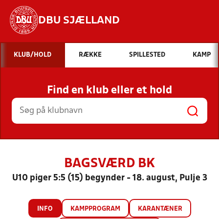
DBU SJÆLLAND
Hvad vil du søge efter?
KLUB/HOLD
RÆKKE
SPILLESTED
KAMP
INDHOLD OG NYHEDER
Find en klub eller et hold
STILLINGER, RESULTATER, KLUBBER OG
HOLD
BAGSVÆRD BK
U10 piger 5:5 (15) begynder - 18. august, Pulje 3
INFO
KAMPPROGRAM
KARANTÆNER