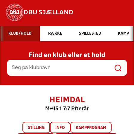
DBU SJÆLLAND
Hvad vil du søge efter?
KLUB/HOLD
RÆKKE
SPILLESTED
KAMP
INDHOLD OG NYHEDER
Find en klub eller et hold
STILLINGER, RESULTATER, KLUBBER OG
HOLD
HEIMDAL
M+45 1 7:7 Efterår
STILLING
INFO
KAMPPROGRAM