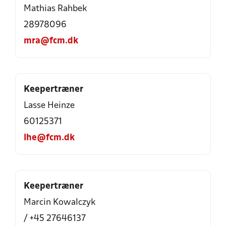
Mathias Rahbek
28978096
mra@fcm.dk
Keepertræner
Lasse Heinze
60125371
lhe@fcm.dk
Keepertræner
Marcin Kowalczyk
/ +45 27646137