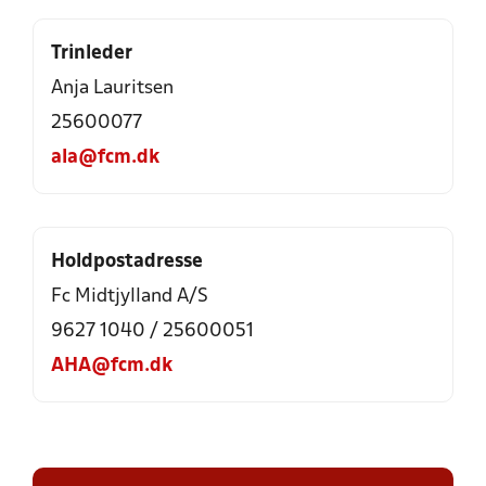
Trinleder
Anja Lauritsen
25600077
ala@fcm.dk
Holdpostadresse
Fc Midtjylland A/S
9627 1040 / 25600051
AHA@fcm.dk