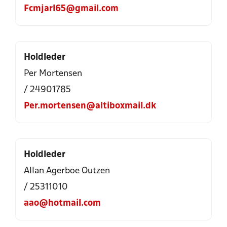
Fcmjarl65@gmail.com
Holdleder
Per Mortensen
/ 24901785
Per.mortensen@altiboxmail.dk
Holdleder
Allan Agerboe Outzen
/ 25311010
aao@hotmail.com