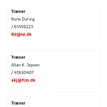
Træner
Rune Düring
/ 61456223
Rd@isi.dk
Træner
Allan K. Jepsen
/ 41830407
akj@fcm.dk
Træner