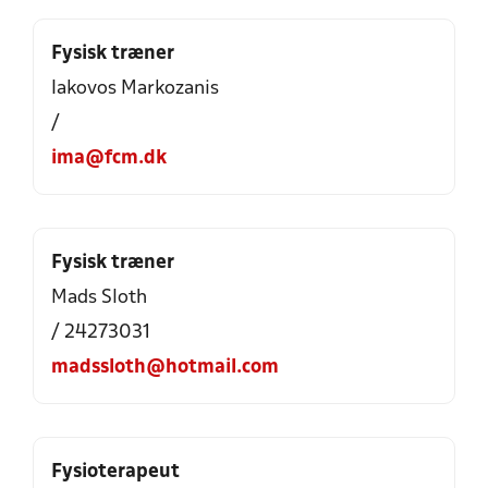
Fysisk træner
Iakovos Markozanis
/
ima@fcm.dk
Fysisk træner
Mads Sloth
/ 24273031
madssloth@hotmail.com
Fysioterapeut