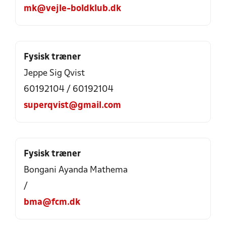
mk@vejle-boldklub.dk
Fysisk træner
Jeppe Sig Qvist
60192104 / 60192104
superqvist@gmail.com
Fysisk træner
Bongani Ayanda Mathema
/
bma@fcm.dk