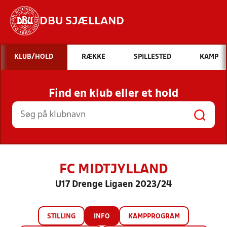
DBU SJÆLLAND
Hvad vil du søge efter?
KLUB/HOLD
RÆKKE
SPILLESTED
KAMP
INDHOLD OG NYHEDER
Find en klub eller et hold
STILLINGER, RESULTATER, KLUBBER OG
HOLD
FC MIDTJYLLAND
U17 Drenge Ligaen 2023/24
STILLING
INFO
KAMPPROGRAM