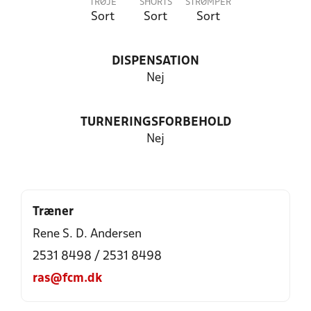
TRØJE
SHORTS
STRØMPER
Sort
Sort
Sort
DISPENSATION
Nej
TURNERINGSFORBEHOLD
Nej
Træner
Rene S. D. Andersen
2531 8498 / 2531 8498
ras@fcm.dk