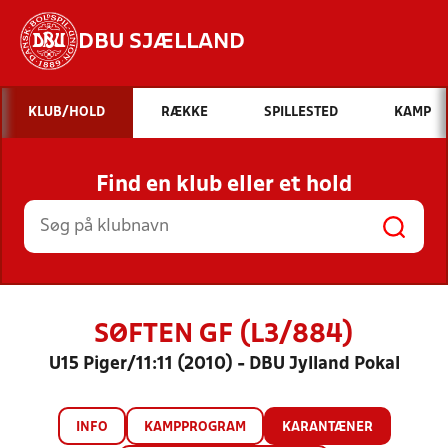
DBU SJÆLLAND
Hvad vil du søge efter?
KLUB/HOLD
RÆKKE
SPILLESTED
KAMP
INDHOLD OG NYHEDER
Find en klub eller et hold
STILLINGER, RESULTATER, KLUBBER OG
HOLD
SØFTEN GF (L3/884)
U15 Piger/11:11 (2010) - DBU Jylland Pokal
INFO
KAMPPROGRAM
KARANTÆNER