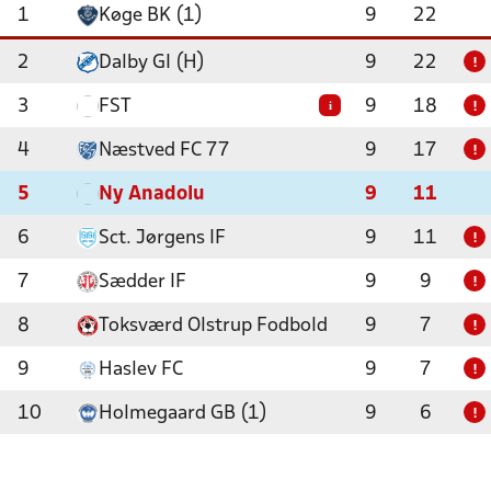
1
Køge BK (1)
9
22
2
Dalby GI (H)
9
22
!
3
FST
9
18
i
!
4
Næstved FC 77
9
17
!
5
Ny Anadolu
9
11
6
Sct. Jørgens IF
9
11
!
7
Sædder IF
9
9
!
8
Toksværd Olstrup Fodbold
9
7
!
9
Haslev FC
9
7
!
10
Holmegaard GB (1)
9
6
!