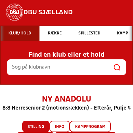
DBU SJÆLLAND
Hvad vil du søge efter?
KLUB/HOLD
RÆKKE
SPILLESTED
KAMP
INDHOLD OG NYHEDER
Find en klub eller et hold
STILLINGER, RESULTATER, KLUBBER OG
HOLD
NY ANADOLU
8:8 Herresenior 2 (motionsrækken) - Efterår, Pulje 4
STILLING
INFO
KAMPPROGRAM