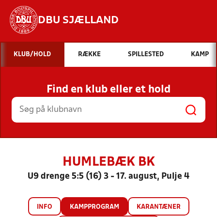
DBU SJÆLLAND
Hvad vil du søge efter?
KLUB/HOLD
RÆKKE
SPILLESTED
KAMP
INDHOLD OG NYHEDER
Find en klub eller et hold
STILLINGER, RESULTATER, KLUBBER OG
HOLD
HUMLEBÆK BK
U9 drenge 5:5 (16) 3 - 17. august, Pulje 4
INFO
KAMPPROGRAM
KARANTÆNER