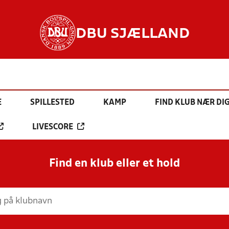
DBU SJÆLLAND
E
SPILLESTED
KAMP
FIND KLUB NÆR DI
LIVESCORE
Find en klub eller et hold