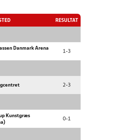
STED
RESULTAT
assen Danmark Arena
1
-
3
rgcentret
2
-
3
up Kunstgræs
0
-
1
na)