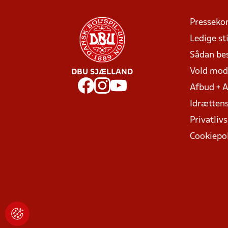
Presseko
Ledige sti
Sådan be
Vold mo
DBU SJÆLLAND
Afbud + 
Idrættens
Privatlivs
Cookiepol