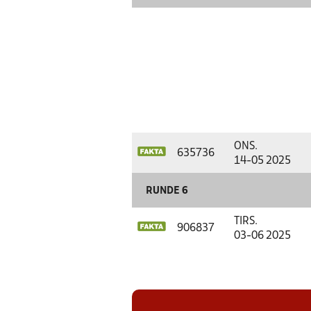
ONS.
635736
14-05 2025
RUNDE 6
TIRS.
906837
03-06 2025