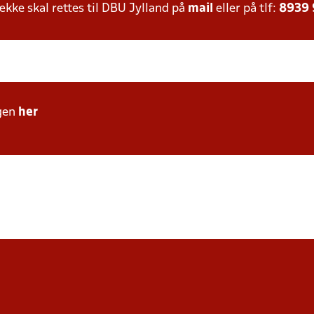
ke skal rettes til DBU Jylland på
mail
eller på tlf:
8939
gen
her