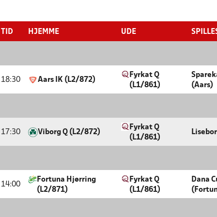
TID
HJEMME
UDE
SPILLE
Fyrkat Q
Sparek
18:30
Aars IK (L2/872)
(L1/861)
(Aars)
Fyrkat Q
17:30
Viborg Q (L2/872)
Lisebo
(L1/861)
Fortuna Hjørring
Fyrkat Q
Dana C
14:00
(L2/871)
(L1/861)
(Fortu