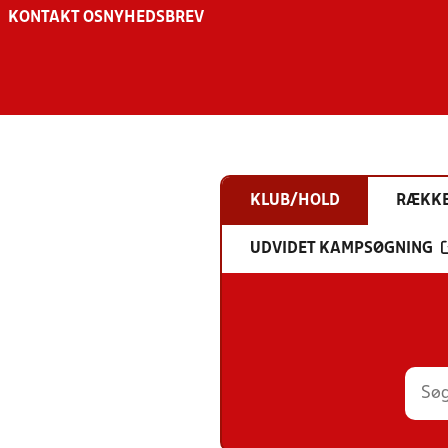
KONTAKT OS
NYHEDSBREV
KLUB/HOLD
RÆKK
UDVIDET KAMPSØGNING