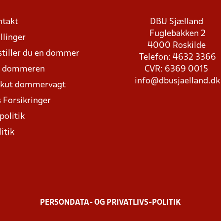
ntakt
DBU Sjælland
Fuglebakken 2
llinger
4000 Roskilde
stiller du en dommer
Telefon: 4632 3366
d dommeren
CVR: 6369 0015
info@dbusjaelland.dk
Akut dommervagt
 Forsikringer
politik
itik
PERSONDATA- OG PRIVATLIVS-POLITIK