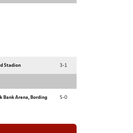
rd Stadion
3
-
1
k Bank Arena, Bording
5
-
0