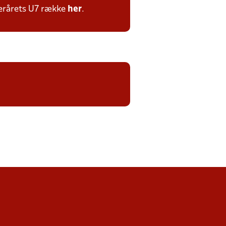
terårets U7 række
her
.