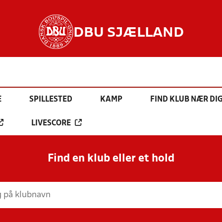
DBU SJÆLLAND
E
SPILLESTED
KAMP
FIND KLUB NÆR DI
LIVESCORE
Find en klub eller et hold