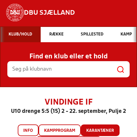
DBU SJÆLLAND
Hvad vil du søge efter?
KLUB/HOLD
RÆKKE
SPILLESTED
KAMP
INDHOLD OG NYHEDER
Find en klub eller et hold
STILLINGER, RESULTATER, KLUBBER OG
HOLD
VINDINGE IF
U10 drenge 5:5 (15) 2 - 22. september, Pulje 2
INFO
KAMPPROGRAM
KARANTÆNER