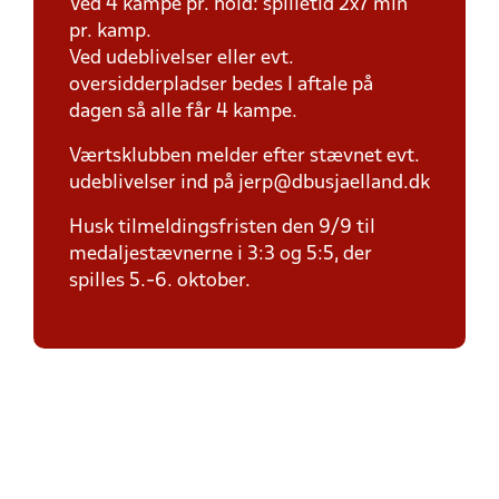
Ved 4 kampe pr. hold: spilletid 2x7 min
pr. kamp.
Ved udeblivelser eller evt.
oversidderpladser bedes I aftale på
dagen så alle får 4 kampe.
Værtsklubben melder efter stævnet evt.
udeblivelser ind på jerp@dbusjaelland.dk
Husk tilmeldingsfristen den 9/9 til
medaljestævnerne i 3:3 og 5:5, der
spilles 5.-6. oktober.