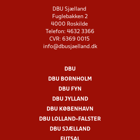
DBU Sjælland
Fuglebakken 2
4000 Roskilde
Telefon: 4632 3366
CVR: 6369 0015
info@dbusjaelland.dk
DBU
DBU BORNHOLM
DBU FYN
DBU JYLLAND
DBU KØBENHAVN
DBU LOLLAND-FALSTER
DBU SJÆLLAND
FUTSAL