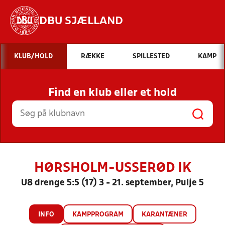
DBU SJÆLLAND
Hvad vil du søge efter?
KLUB/HOLD
RÆKKE
SPILLESTED
KAMP
INDHOLD OG NYHEDER
Find en klub eller et hold
STILLINGER, RESULTATER, KLUBBER OG
HOLD
HØRSHOLM-USSERØD IK
U8 drenge 5:5 (17) 3 - 21. september, Pulje 5
INFO
KAMPPROGRAM
KARANTÆNER