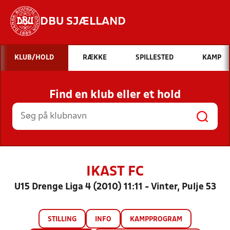
DBU SJÆLLAND
Hvad vil du søge efter?
KLUB/HOLD
RÆKKE
SPILLESTED
KAMP
INDHOLD OG NYHEDER
Find en klub eller et hold
STILLINGER, RESULTATER, KLUBBER OG
HOLD
IKAST FC
U15 Drenge Liga 4 (2010) 11:11 - Vinter, Pulje 53
STILLING
INFO
KAMPPROGRAM