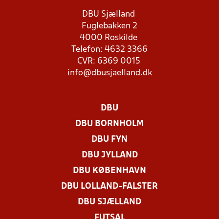
DBU Sjælland
Fuglebakken 2
4000 Roskilde
Telefon: 4632 3366
CVR: 6369 0015
info@dbusjaelland.dk
DBU
DBU BORNHOLM
DBU FYN
DBU JYLLAND
DBU KØBENHAVN
DBU LOLLAND-FALSTER
DBU SJÆLLAND
FUTSAL