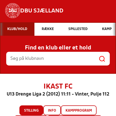
DBU SJÆLLAND
Hvad vil du søge efter?
KLUB/HOLD
RÆKKE
SPILLESTED
KAMP
INDHOLD OG NYHEDER
Find en klub eller et hold
STILLINGER, RESULTATER, KLUBBER OG
HOLD
IKAST FC
U13 Drenge Liga 2 (2012) 11:11 - Vinter, Pulje 112
STILLING
INFO
KAMPPROGRAM