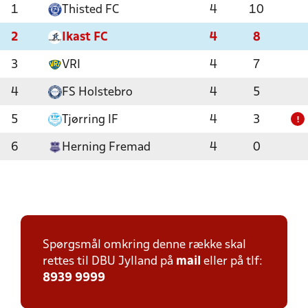
1
Thisted FC
4
10
2
Ikast FC
4
8
3
VRI
4
7
4
FS Holstebro
4
5
5
Tjørring IF
4
3
!
6
Herning Fremad
4
0
Spørgsmål omkring denne række skal
rettes til DBU Jylland på
mail
eller på tlf:
8939 9999