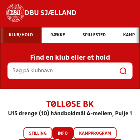
DBU SJÆLLAND
Hvad vil du søge efter?
KLUB/HOLD
RÆKKE
SPILLESTED
KAMP
INDHOLD OG NYHEDER
Find en klub eller et hold
STILLINGER, RESULTATER, KLUBBER OG
HOLD
TØLLØSE BK
U15 drenge (10) håndboldmål A-mellem, Pulje 1
STILLING
INFO
KAMPPROGRAM