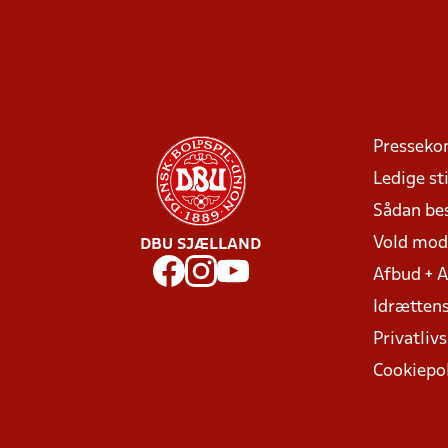
Presseko
Ledige sti
Sådan be
Vold mo
DBU SJÆLLAND
Afbud + 
Idrættens
Privatlivs
Cookiepol