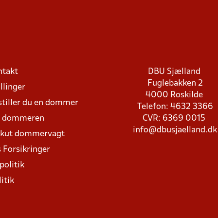
ntakt
DBU Sjælland
Fuglebakken 2
llinger
4000 Roskilde
stiller du en dommer
Telefon: 4632 3366
d dommeren
CVR: 6369 0015
info@dbusjaelland.dk
Akut dommervagt
 Forsikringer
politik
itik