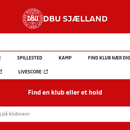
DBU SJÆLLAND
E
SPILLESTED
KAMP
FIND KLUB NÆR DI
LIVESCORE
Find en klub eller et hold