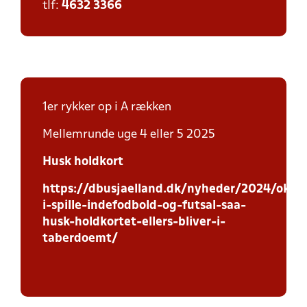
tlf:
4632 3366
1er rykker op i A rækken
Mellemrunde uge 4 eller 5 2025
Husk holdkort
https://dbusjaelland.dk/nyheder/2024/oktob
i-spille-indefodbold-og-futsal-saa-
husk-holdkortet-ellers-bliver-i-
taberdoemt/