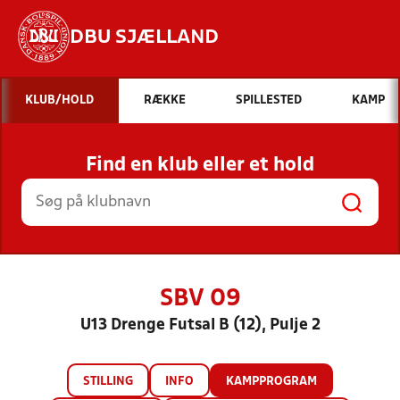
DBU SJÆLLAND
Hvad vil du søge efter?
KLUB/HOLD
RÆKKE
SPILLESTED
KAMP
INDHOLD OG NYHEDER
Find en klub eller et hold
STILLINGER, RESULTATER, KLUBBER OG
HOLD
SBV 09
U13 Drenge Futsal B (12), Pulje 2
STILLING
INFO
KAMPPROGRAM