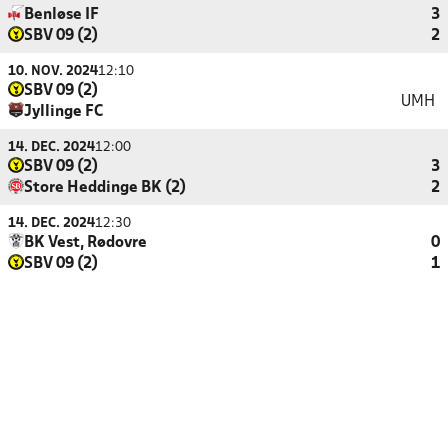
Benløse IF
3
SBV 09 (2)
2
10. NOV. 2024
12:10
SBV 09 (2)
UMH
Jyllinge FC
14. DEC. 2024
12:00
SBV 09 (2)
3
Store Heddinge BK (2)
2
14. DEC. 2024
12:30
BK Vest, Rødovre
0
SBV 09 (2)
1