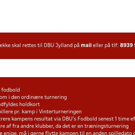
ke skal rettes til DBU Jylland på
mail
eller på tlf:
8939
1 fodbold
som i den ordinære turnering
udfyldes holdkort
pillere pr. kamp i Vinterturneringen
trere kampens resultat via DBU's Fodbold senest 1 time 
lere af fra andre klubber, da det er en træningsturnering
e enige, må i gerne flytte kampen til en anden spilledato