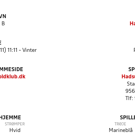
VN
 B
H
E
) 11:11 - Vinter
EMMESIDE
SP
ldklub.dk
Hads
Sta
956
Tlf
 HJEMME
SPIL
STRØMPER
TRØJE
Hvid
Marineblå