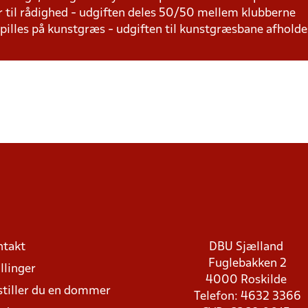
r til rådighed - udgiften deles 50/50 mellem klubberne
 spilles på kunstgræs - udgiften til kunstgræsbane afhol
ntakt
DBU Sjælland
Fuglebakken 2
llinger
4000 Roskilde
stiller du en dommer
Telefon: 4632 3366