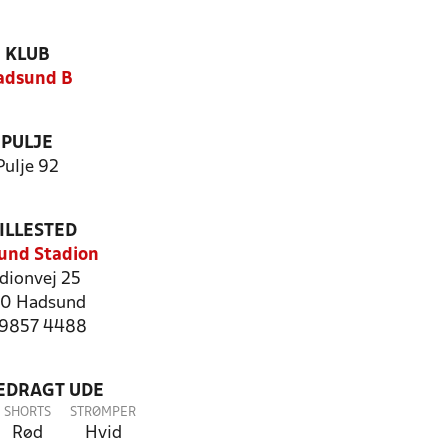
KLUB
adsund B
PULJE
Pulje 92
ILLESTED
und Stadion
dionvej 25
0 Hadsund
: 9857 4488
LEDRAGT UDE
SHORTS
STRØMPER
Rød
Hvid