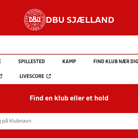
DBU SJÆLLAND
E
SPILLESTED
KAMP
FIND KLUB NÆR DI
LIVESCORE
Find en klub eller et hold