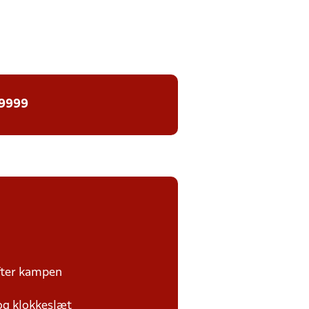
 9999
efter kampen
 og klokkeslæt