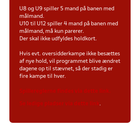
U8 og U9 spiller 5 mand på banen med
målmand.
U10 til U12 spiller 4 mand på banen med
målmand, må kun parerer.
Der skal ikke udfyldes holdkort.
Hvis evt. oversidderkampe ikke besættes
af nye hold, vil programmet blive ændret
dagene op til stævnet, så der stadig er
fire kampe til hver.
Spillereglerne findes via dette link.
Se ledige pladser via dette link
.