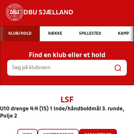
DBU SJÆLLAND
Hvad vil du søge efter?
KLUB/HOLD
RÆKKE
SPILLESTED
KAMP
INDHOLD OG NYHEDER
Find en klub eller et hold
STILLINGER, RESULTATER, KLUBBER OG
HOLD
LSF
U10 drenge 4:4 (15) 1 Inde/håndboldmål 3. runde,
Pulje 2