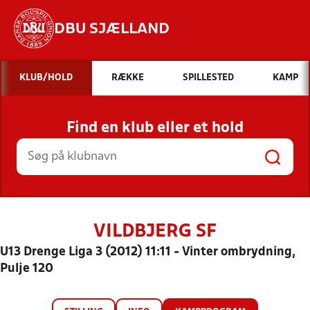
DBU SJÆLLAND
Hvad vil du søge efter?
KLUB/HOLD
RÆKKE
SPILLESTED
KAMP
INDHOLD OG NYHEDER
Find en klub eller et hold
STILLINGER, RESULTATER, KLUBBER OG
HOLD
VILDBJERG SF
U13 Drenge Liga 3 (2012) 11:11 - Vinter ombrydning,
Pulje 120