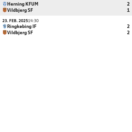
Herning KFUM
2
Vildbjerg SF
1
23. FEB. 2025
14:30
Ringkøbing IF
2
Vildbjerg SF
2