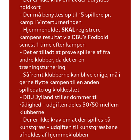
- Der er ikke krav om at der udfyldes
holdkort
- Der må benyttes op til 15 spillere pr.
kamp i Vinterturneringen
- Hjemmeholdet
SKAL
registrere
kampens resultat via DBU's Fodbold
senest 1 time efter kampen
- Det er tilladt at prøve spillere af fra
andre klubber, da det er en
træningsturnering
- Såfremt klubberne kan blive enige, må i
gerne flytte kampen til en anden
spilledato og klokkeslæt
- DBU Jylland stiller dommer til
rådighed - udgiften deles 50/50 mellem
klubberne
- Der er ikke krav om at der spilles på
kunstgræs - udgiften til kunstgræsbane
afholdes af hjemmeklubben